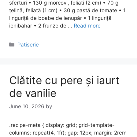
sferturi • 130 g morcovi, feliați (2 cm) • 70 g
țelină, feliată (1 cm) • 30 g pastă de tomate • 1
linguriță de boabe de ienupăr • 1 linguriță
ienibahar • 2 frunze de …
Read more
Categories
Patiserie
Clătite cu pere și iaurt
de vanilie
June 10, 2026
by
.recipe-meta { display: grid; grid-template-
columns: repeat(4, 1fr); gap: 12px; margin: 2rem