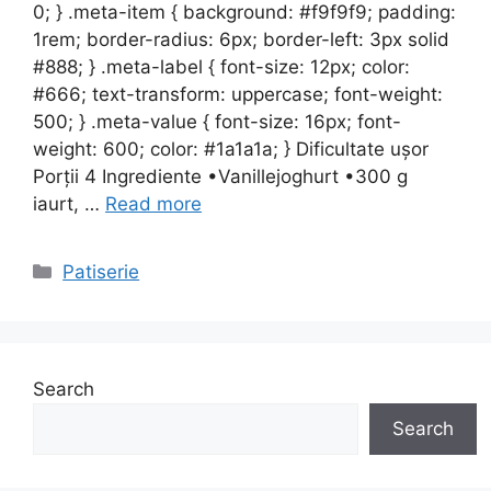
0; } .meta-item { background: #f9f9f9; padding:
1rem; border-radius: 6px; border-left: 3px solid
#888; } .meta-label { font-size: 12px; color:
#666; text-transform: uppercase; font-weight:
500; } .meta-value { font-size: 16px; font-
weight: 600; color: #1a1a1a; } Dificultate ușor
Porții 4 Ingrediente •Vanillejoghurt •300 g
iaurt, …
Read more
Categories
Patiserie
Search
Search