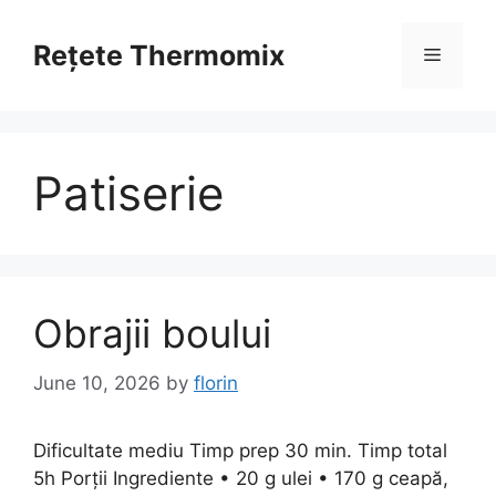
Skip
to
Rețete Thermomix
Menu
content
Patiserie
Obrajii boului
June 10, 2026
by
florin
Dificultate mediu Timp prep 30 min. Timp total
5h Porții Ingrediente • 20 g ulei • 170 g ceapă,