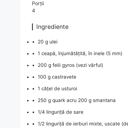
Porții
4
Ingrediente
•
20 g ulei
•
1 ceapă, înjumătățită, în inele (5 mm)
•
200 g felii gyros (vezi vârful)
•
100 g castravete
•
1 cățel de usturoi
•
250 g quark acru 200 g smantana
•
1/4 linguriță de sare
•
1/2 linguriță de ierburi mixte, uscate 