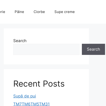
erie
Pâine
Ciorbe
Supe creme
Search
Search
Recent Posts
Supă de pui
TM7TM6TM5TM31