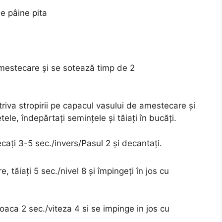
de pâine pita
amestecare și se sotează timp de 2
riva stropirii pe capacul vasului de amestecare și
etele, îndepărtați semințele și tăiați în bucăți.
ați 3-5 sec./invers/Pasul 2 și decantați.
 tăiați 5 sec./nivel 8 și împingeți în jos cu
aca 2 sec./viteza 4 si se impinge in jos cu