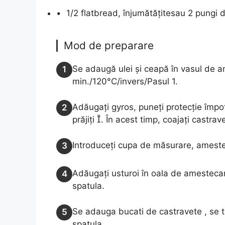
•
1/2 flatbread, înjumătățitesau 2 pungi 
Mod de preparare
Se adaugă ulei și ceapă în vasul de 
1
min./120°C/invers/Pasul 1.
Adăugați gyros, puneți protecție împot
2
prăjiți . În acest timp, coajați castrav
Introduceți cupa de măsurare, amestec
3
Adăugați usturoi în oala de amestecare,
4
spatula.
Se adauga bucati de castravete , se to
5
spatula.