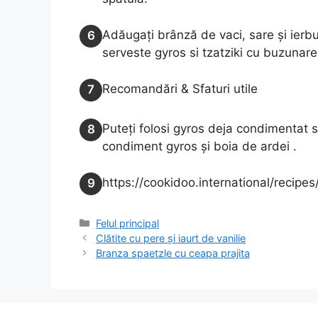
Adăugați brânză de vaci, sare și ierbu
6
serveste gyros si tzatziki cu buzunare
Recomandări & Sfaturi utile
7
Puteți folosi gyros deja condimentat s
8
condiment gyros și boia de ardei .
https://cookidoo.international/recipe
9
Categories
Felul principal
Clătite cu pere și iaurt de vanilie
Branza spaetzle cu ceapa prajita