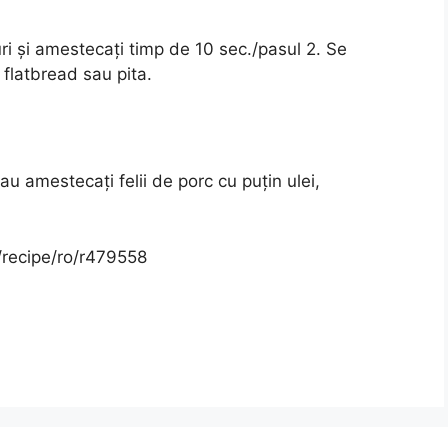
ri și amestecați timp de 10 sec./pasul 2. Se
 flatbread sau pita.
au amestecați felii de porc cu puțin ulei,
s/recipe/ro/r479558