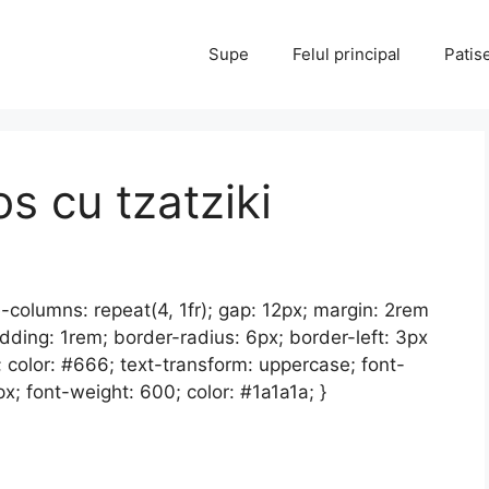
Supe
Felul principal
Patis
s cu tzatziki
e-columns: repeat(4, 1fr); gap: 12px; margin: 2rem
dding: 1rem; border-radius: 6px; border-left: 3px
x; color: #666; text-transform: uppercase; font-
px; font-weight: 600; color: #1a1a1a; }