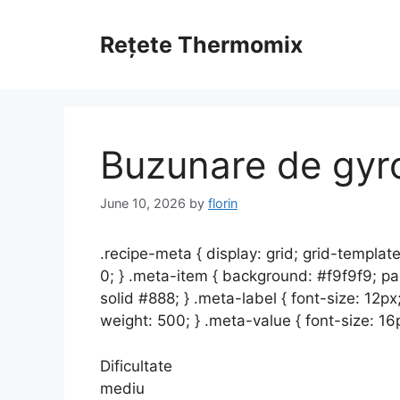
Skip
to
Rețete Thermomix
content
Buzunare de gyro
June 10, 2026
by
florin
.recipe-meta { display: grid; grid-templat
0; } .meta-item { background: #f9f9f9; pa
solid #888; } .meta-label { font-size: 12p
weight: 500; } .meta-value { font-size: 16
Dificultate
mediu